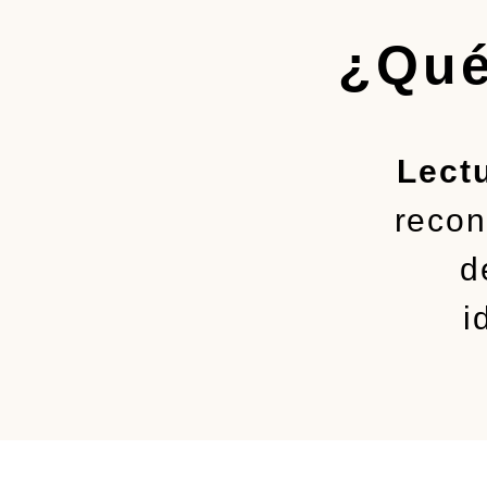
¿Qué
Lect
recon
d
i