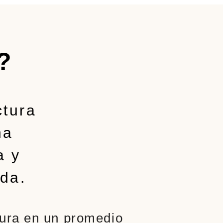
?
ctura
na
a y
da.
tura en un promedio