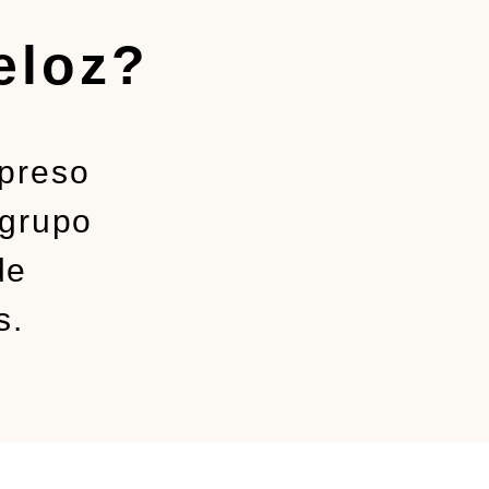
eloz?
mpreso
 grupo
de
s.