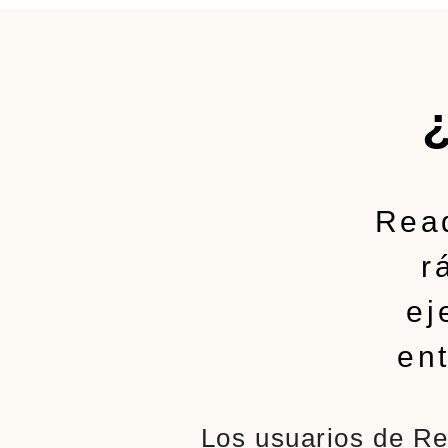
Read
r
ej
en
Los usuarios de Re