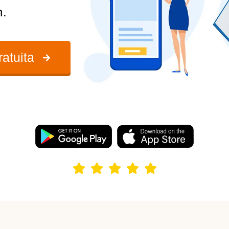
n.
ratuita